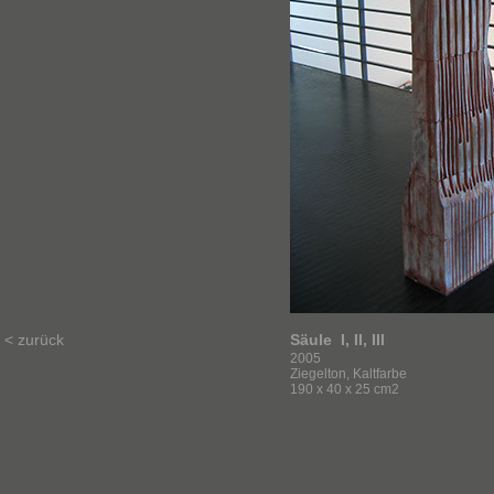
< zurück
Säule I, II, III
2005
Ziegelton, Kaltfarbe
190 x 40 x 25 cm2