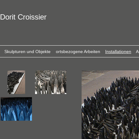
Dorit Croissier
Skulpturen und Objekte
ortsbezogene Arbeiten
Installationen
A