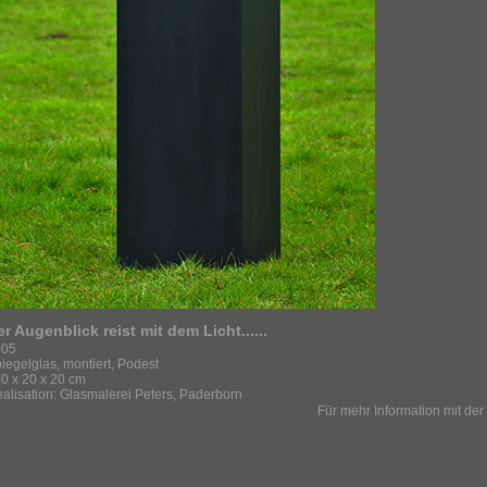
r Augenblick reist mit dem Licht......
005
iegelglas, montiert, Podest
0 x 20 x 20 cm
alisation: Glasmalerei Peters, Paderborn
Für mehr Information mit der