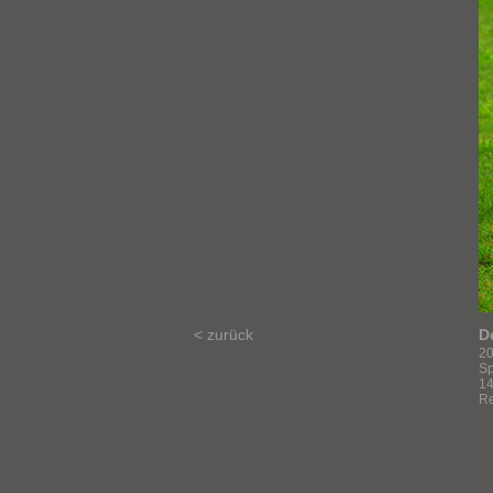
< zurück
De
2
Sp
14
Re