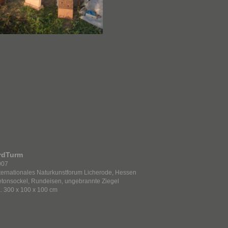
rdTurm
007
te
rnationales Naturkuns
tforum Licherode, Hessen
tonsockel, Rundeisen, ungebrannte Ziegel
. 300 x 100 x 100 cm