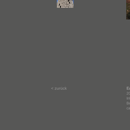
< zurück
E
2
In
Be
ca