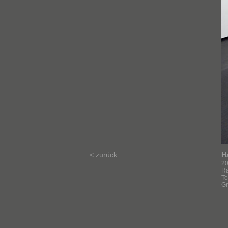
< zurück
H
2
Ra
To
Gr